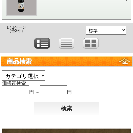
1 / 1ページ
（全3件）
商品検索
価格帯検索
円 ～
円