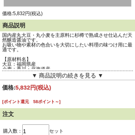
価格:5,832円(税込)
商品説明
国内産丸大豆・丸小麦を主原料に杉樽で熟成させ仕込んだ天
然醸造醤油です。
お吸い物や素材の色合いを大切にしたい料理の味つけ用に最
適です。
【原材料名】
大豆：福岡県産
小麦：香川・北海道産
塩：オーストラリア産、メキシコ産
▼ 商品説明の続きを見る ▼
価格:
5,832円
(税込)
[ポイント還元 58ポイント～]
注文
購入数：
セット