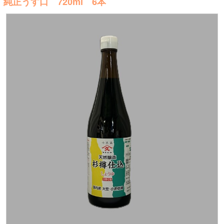
純正うす口 720ml 6本