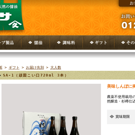
ME
>
ギフト
>
お届け先別
>
大人数
SA-1（頑固こい口720ml 3本）
美味しんぼに
農薬不使用栽培
然醸造・杉樽仕
賞味期限