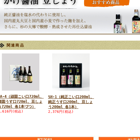
関連商品
SA-4（頑固こい口720ml、
SH-1（純正こい口200ml、
頑固うす口720ml、豆しょ
純正うす口200ml、豆しょ
う720ml 各1本づつ）
う200ml 各1本）
5,616円(税込)
2,376円(税込)