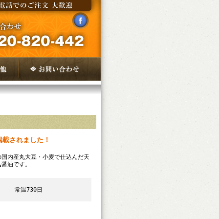
掲載されました！
の国内産丸大豆・小麦で仕込んだ天
込醤油です。
常温730日