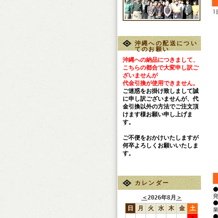
沖縄への配送につい
てのお願い
沖縄への納品につきまして、
こちらの都合で大変申し訳ご
ざいませんが
代金引換が使用できません。
ご迷惑をお掛け致しまして誠
に申し訳ございませんが、代
金引換以外の方法でご注文頂
けます様お願い申し上げま
す。
ご不便をおかけいたしますが
何卒よろしくお願いいたしま
す。
カレンダー
＜
2026年8月
＞
日
月
火
水
木
金
土