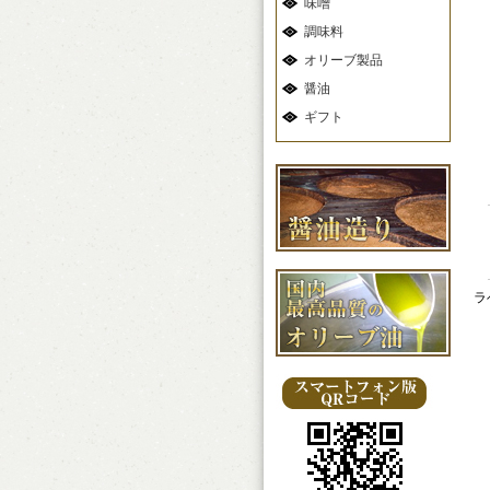
味噌
調味料
オリーブ製品
醤油
ギフト
ラ